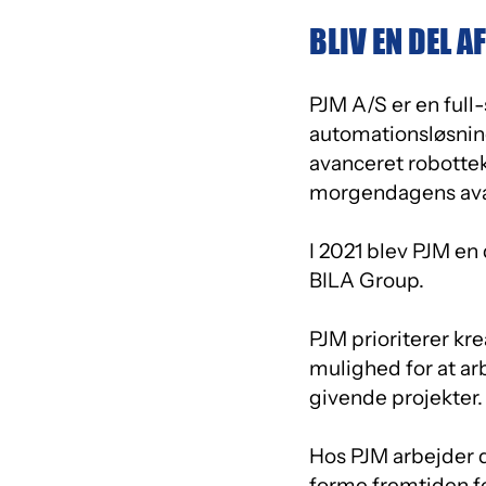
BLIV EN DEL A
PJM A/S er en full
automationsløsnin
avanceret robottekn
morgendagens avan
I 2021 blev PJM en
BILA Group.
PJM prioriterer kre
mulighed for at a
givende projekter.
Hos PJM arbejder d
forme fremtiden fo