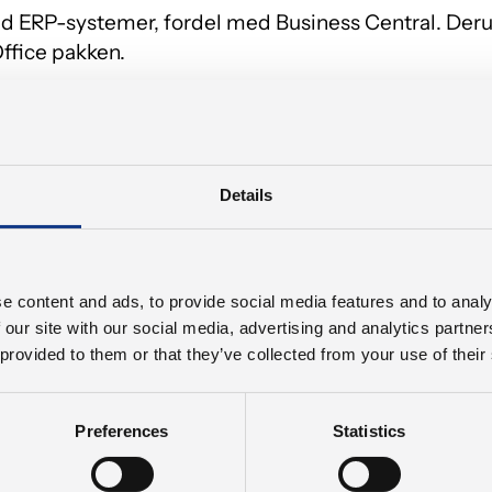
ed ERP-systemer, fordel med Business Central. Der
ffice pakken.
l CAD – du kan læse og forstå tegninger.
og engelsk i skrift og tale.
Details
 teknisk uddannelse som fx maskinmester, mekanisk
g eller erhvervsfaglig uddannelse som fx industrite
e content and ads, to provide social media features and to analy
 our site with our social media, advertising and analytics partn
 provided to them or that they’ve collected from your use of their
vstændigt og spændende job, hvor du har mulighed f
g i et arbejdsmiljø, hvor både produktionen og ”know
Preferences
Statistics
ordning.