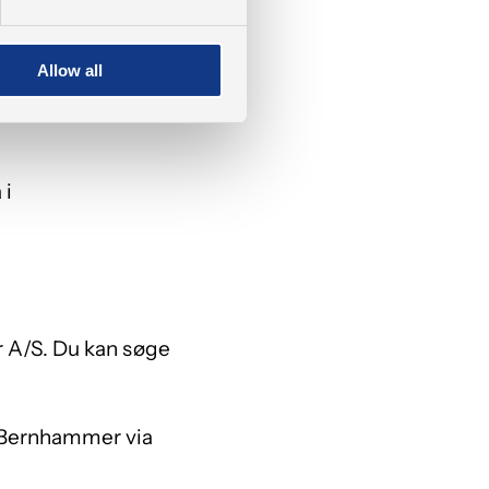
ening og et stærkt
Allow all
 i
 A/S. Du kan søge
e Bernhammer via