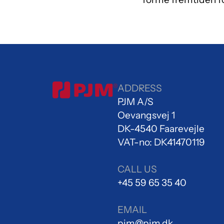
ADDRESS
PJM A/S
Oevangsvej 1
DK-4540 Faarevejle
VAT-no: DK41470119
CALL US
+45 59 65 35 40
EMAIL
pjm@pjm.dk