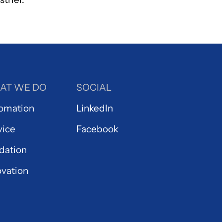
AT WE DO
SOCIAL
omation
LinkedIn
vice
Facebook
idation
ovation