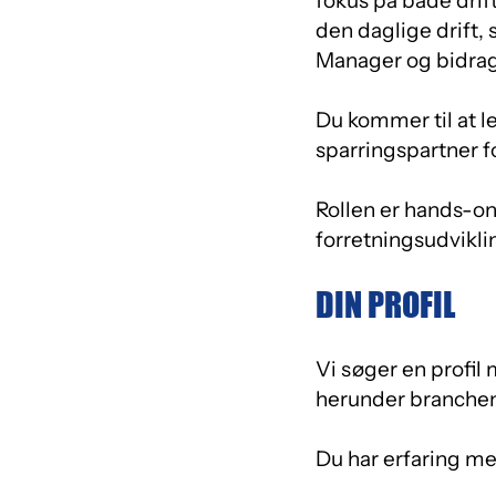
fokus på både dri
den daglige drift,
Manager og bidrage
Du kommer til at 
sparringspartner fo
Rollen er hands-o
forretningsudvikli
DIN PROFIL
Vi søger en profil 
herunder branchen
Du har erfaring me