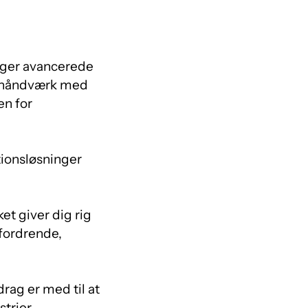
ygger avancerede
t håndværk med
en for
tionsløsninger
ket giver dig rig
fordrende,
rag er med til at
trier.