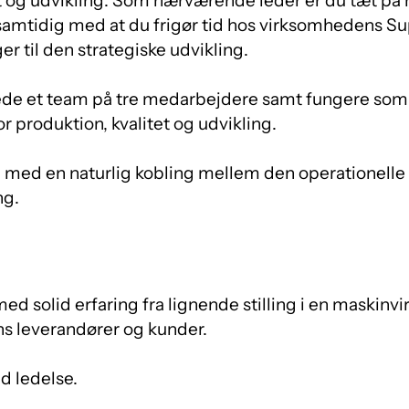
ft og udvikling. Som nærværende leder er du tæt p
 samtidig med at du frigør tid hos virksomhedens S
r til den strategiske udvikling.
lede et team på tre medarbejdere samt fungere som 
r produktion, kvalitet og udvikling.
n med en naturlig kobling mellem den operationelle
ng.
med solid erfaring fra lignende stilling i en maskin
s leverandører og kunder.
d ledelse.