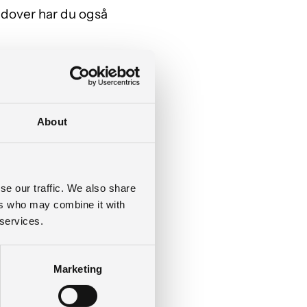
udover har du også
About
 ingeniør,
kniker.
se our traffic. We also share
ers who may combine it with
 services.
or faglig og
-how” er i huset.
Marketing