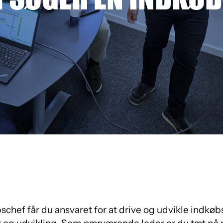
MANAGEMENT
bschef får du ansvaret for at drive og udvikle indk