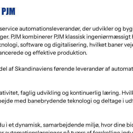
F PJM
-service automationsleverandør, der udvikler og b
ger. PJM kombinerer PJM klassisk ingeniørmæssig
ologi, software og digitalisering, hvilket baner vej
cerede og effektive produktion.
 del af Skandinaviens førende leverandør af automa
ativitet, faglig udvikling og kontinuerlig læring. Hvil
rbejde med banebrydende teknologi og deltage i ud
u i et dynamisk, samarbejdende miljø, hvor dine bid
r automationsløsninger på tværs af forskellige indus