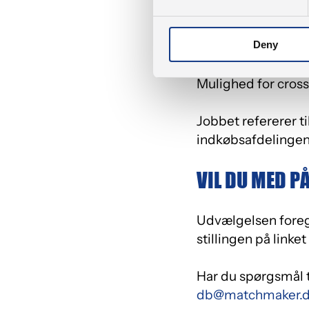
Sociale, kulturell
Deny
fagligt fællesskab.
Mulighed for cross
Jobbet refererer t
indkøbsafdelingen 
VIL DU MED P
Udvælgelsen foreg
stillingen på linket
Har du spørgsmål t
db@matchmaker.