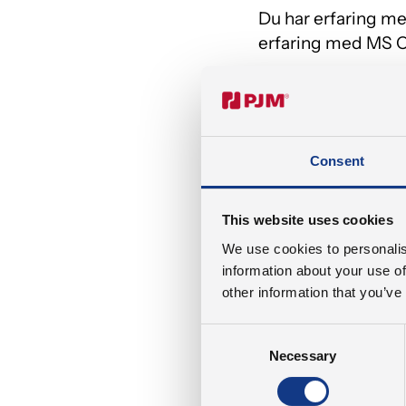
Du har erfaring m
erfaring med MS O
Du har kendskab ti
Du behersker dansk 
Consent
Du har en relevant
produktionsteknolo
This website uses cookies
We use cookies to personalis
DU TILBYDES
information about your use of
other information that you’ve
Du tilbydes et sel
Consent
personlig udviklin
Necessary
Selection
En lækker kantine