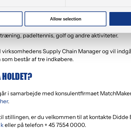
e og sportslige arrangementer igennem personalefor
Allow selection
træning, padeltennis, golf og andre aktiviteter.
il virksomhedens Supply Chain Manager og vil indgå
som består af tre indkøbere.
Å HOLDET?
år i samarbejde med konsulentfirmaet MatchMaker
her
.
il stillingen, er du velkommen til at kontakte Didd
dk
eller på telefon + 45 7554 0000.