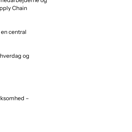
å medarbejderne og
upply Chain
en central
 hverdag og
virksomhed –